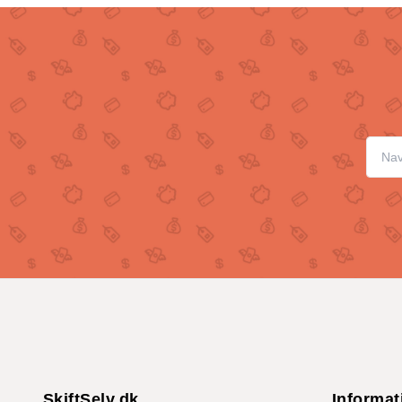
SkiftSelv.dk
Informat