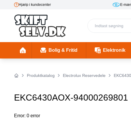
Hjælp i kundecenter
E-mær
Bolig & Fritid
Elektronik
Fester & Begivenheder
Toaster 1 (Skal mappes rigtigt)
Skønhed & Velvære
Insekter/ Skadedyrsbekæmpelse
Insektlamper & myggedræbere
Stimulering & Lystprodukter
El-Bil Ladebo
Filterkander
Helbre
Produktkatalog
Electrolux Reservedele
EKC6430
Forside
EKC6430AOX-94000269801
Error: 0 error