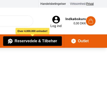
Handelsbetingelser
Virksomhed
/
Privat
Indkøbskurv
0,00 DKK
Log ind
Over 4.000.000 enheder!
Reservedele & Tilbehør
Outlet
Baby Pleje & Sikkerhedsudstyr
Kropssæber & showergels