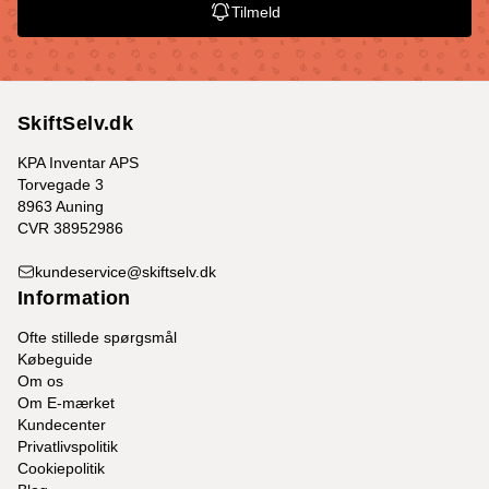
Tilmeld
SkiftSelv.dk
KPA Inventar APS
Torvegade 3
8963 Auning
CVR 38952986
kundeservice@skiftselv.dk
Information
Ofte stillede spørgsmål
Købeguide
Om os
Om E-mærket
Kundecenter
Privatlivspolitik
Cookiepolitik