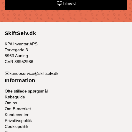
Tilmeld
SkiftSelv.dk
KPA Inventar APS
Torvegade 3
8963 Auning
CVR 38952986
kundeservice@skiftselv.dk
Information
Ofte stillede spørgsmål
Købeguide
Om os
Om E-mærket
Kundecenter
Privatlivspolitik
Cookiepolitik