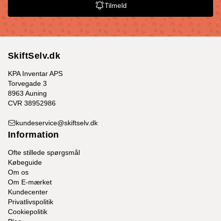
Tilmeld
SkiftSelv.dk
KPA Inventar APS
Torvegade 3
8963 Auning
CVR 38952986
kundeservice@skiftselv.dk
Information
Ofte stillede spørgsmål
Købeguide
Om os
Om E-mærket
Kundecenter
Privatlivspolitik
Cookiepolitik