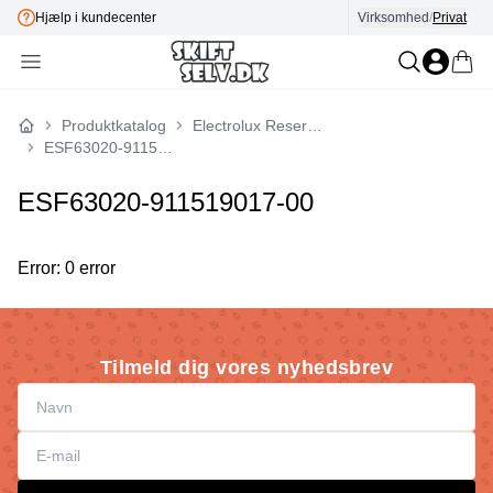
Hjælp i kundecenter
Virksomhed
E-mærket
/
Privat
Produktkatalog
Electrolux Reservedele
Forside
ESF63020-911519017-00
ESF63020-911519017-00
Error: 0 error
Tilmeld dig vores nyhedsbrev