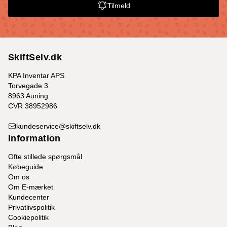
Tilmeld
SkiftSelv.dk
KPA Inventar APS
Torvegade 3
8963 Auning
CVR 38952986
kundeservice@skiftselv.dk
Information
Ofte stillede spørgsmål
Købeguide
Om os
Om E-mærket
Kundecenter
Privatlivspolitik
Cookiepolitik