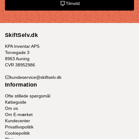
Tilmeld
SkiftSelv.dk
KPA Inventar APS
Torvegade 3
8963 Auning
CVR 38952986
kundeservice@skiftselv.dk
Information
Ofte stillede spørgsmål
Købeguide
Om os
Om E-mærket
Kundecenter
Privatlivspolitik
Cookiepolitik