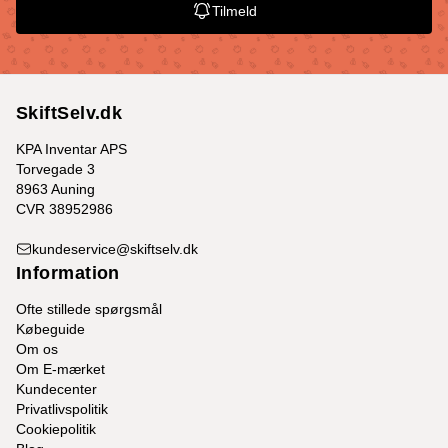
Tilmeld
SkiftSelv.dk
KPA Inventar APS
Torvegade 3
8963 Auning
CVR 38952986
kundeservice@skiftselv.dk
Information
Ofte stillede spørgsmål
Købeguide
Om os
Om E-mærket
Kundecenter
Privatlivspolitik
Cookiepolitik