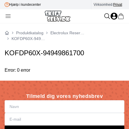
Hjælp i kundecenter
Virksomhed
E-mærket
/
Privat
Produktkatalog
Electrolux Reservedele
Forside
KOFDP60X-94949861700
KOFDP60X-94949861700
Error: 0 error
Tilmeld dig vores nyhedsbrev