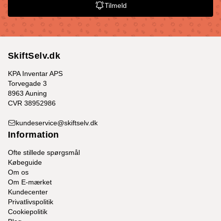
Tilmeld
SkiftSelv.dk
KPA Inventar APS
Torvegade 3
8963 Auning
CVR 38952986
kundeservice@skiftselv.dk
Information
Ofte stillede spørgsmål
Købeguide
Om os
Om E-mærket
Kundecenter
Privatlivspolitik
Cookiepolitik