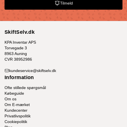
Tilmeld
SkiftSelv.dk
KPA Inventar APS
Torvegade 3
8963 Auning
CVR 38952986
kundeservice@skiftselv.dk
Information
Ofte stillede spørgsmål
Købeguide
Om os
Om E-mærket
Kundecenter
Privatlivspolitik
Cookiepolitik