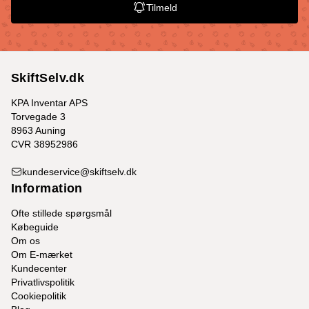
Tilmeld
SkiftSelv.dk
KPA Inventar APS
Torvegade 3
8963 Auning
CVR 38952986
kundeservice@skiftselv.dk
Information
Ofte stillede spørgsmål
Købeguide
Om os
Om E-mærket
Kundecenter
Privatlivspolitik
Cookiepolitik