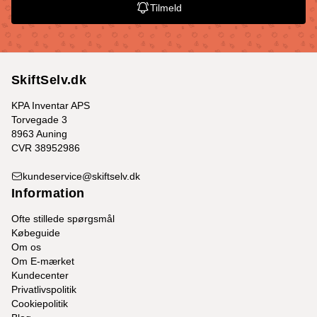
Tilmeld
SkiftSelv.dk
KPA Inventar APS
Torvegade 3
8963 Auning
CVR 38952986
kundeservice@skiftselv.dk
Information
Ofte stillede spørgsmål
Købeguide
Om os
Om E-mærket
Kundecenter
Privatlivspolitik
Cookiepolitik