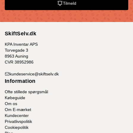
Tilmeld
SkiftSelv.dk
KPA Inventar APS
Torvegade 3
8963 Auning
CVR 38952986
kundeservice@skiftselv.dk
Information
Ofte stillede spørgsmål
Købeguide
Om os
Om E-mærket
Kundecenter
Privatlivspolitik
Cookiepolitik