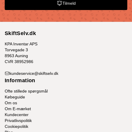
Tilmeld
SkiftSelv.dk
KPA Inventar APS
Torvegade 3
8963 Auning
CVR 38952986
kundeservice@skiftselv.dk
Information
Ofte stillede spørgsmål
Købeguide
Om os
Om E-mærket
Kundecenter
Privatlivspolitik
Cookiepolitik