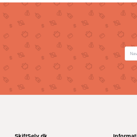
SkiftSelv.dk
Informat