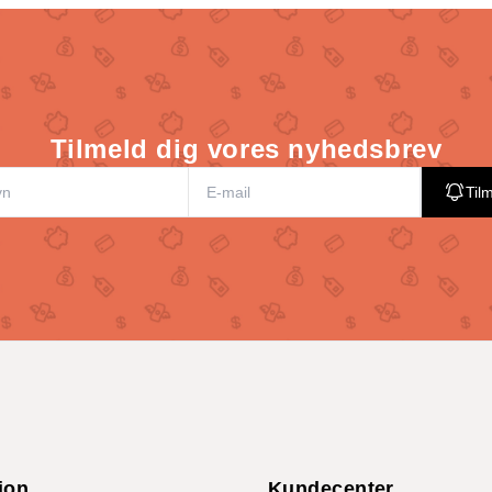
Tilmeld dig vores nyhedsbrev
Til
ion
Kundecenter