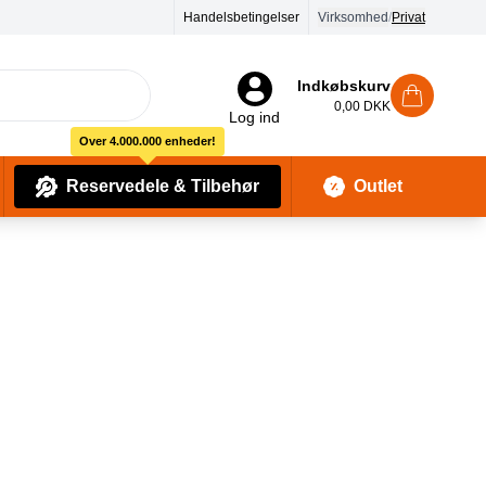
90 dages returret
Handelsbetingelser
Virksomhed
/
Privat
Indkøbskurv
0,00 DKK
Log ind
Over 4.000.000 enheder!
Reservedele & Tilbehør
Outlet
Baby Pleje & Sikkerhedsudstyr
Kropssæber & showergels