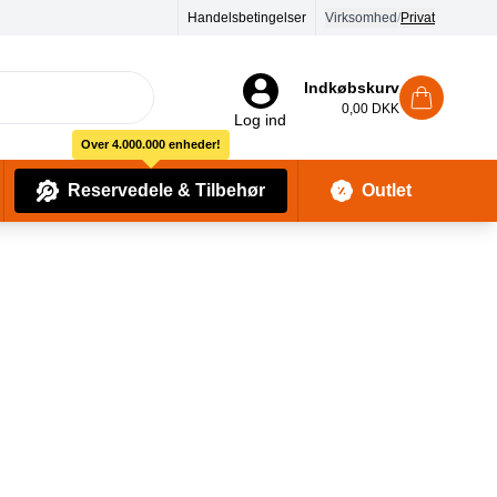
90 dages returret
Handelsbetingelser
Virksomhed
/
Privat
Indkøbskurv
0,00 DKK
Log ind
Over 4.000.000 enheder!
Reservedele & Tilbehør
Outlet
Baby Pleje & Sikkerhedsudstyr
Kropssæber & showergels