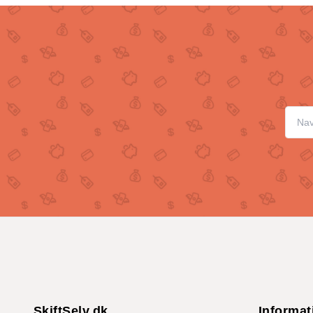
SkiftSelv.dk
Informat