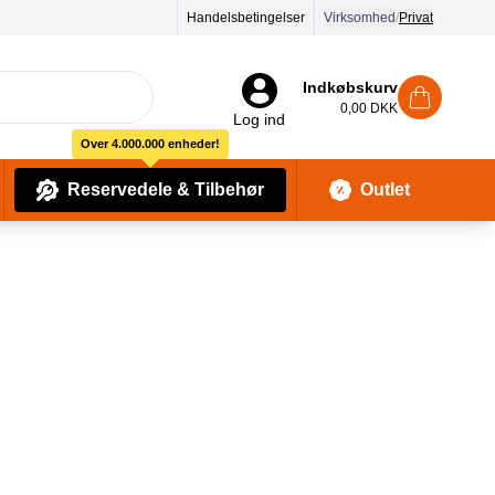
Handelsbetingelser
Virksomhed
/
Privat
Indkøbskurv
0,00 DKK
Log ind
Over 4.000.000 enheder!
Reservedele & Tilbehør
Outlet
Baby Pleje & Sikkerhedsudstyr
Kropssæber & showergels