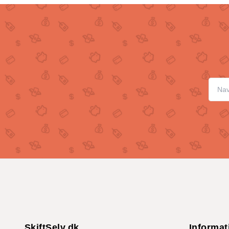
SkiftSelv.dk
Informat