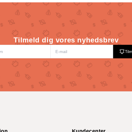
Tilmeld dig vores nyhedsbrev
Til
ion
Kundecenter