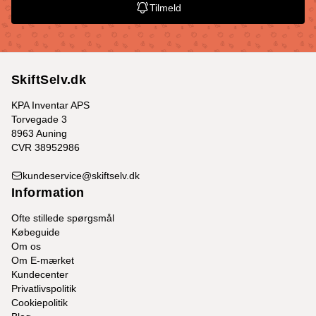
Tilmeld
SkiftSelv.dk
KPA Inventar APS
Torvegade 3
8963 Auning
CVR 38952986
kundeservice@skiftselv.dk
Information
Ofte stillede spørgsmål
Købeguide
Om os
Om E-mærket
Kundecenter
Privatlivspolitik
Cookiepolitik