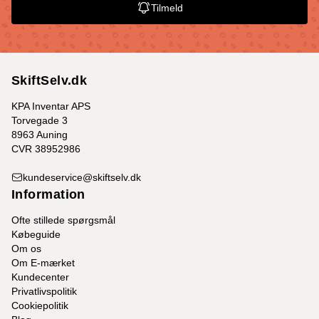
Tilmeld
SkiftSelv.dk
KPA Inventar APS
Torvegade 3
8963 Auning
CVR 38952986
kundeservice@skiftselv.dk
Information
Ofte stillede spørgsmål
Købeguide
Om os
Om E-mærket
Kundecenter
Privatlivspolitik
Cookiepolitik