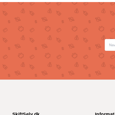
SkiftSelv.dk
Informat