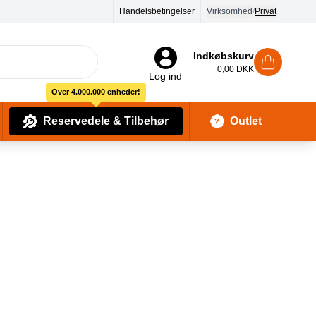
90 dages returret
Handelsbetingelser
Virksomhed
/
Privat
Indkøbskurv
0,00 DKK
Log ind
Over 4.000.000 enheder!
Reservedele & Tilbehør
Outlet
Baby Pleje & Sikkerhedsudstyr
Kropssæber & showergels