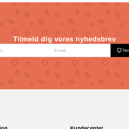
Tilmeld dig vores nyhedsbrev
Til
ion
Kundecenter