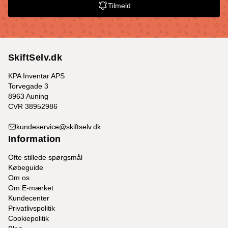
Tilmeld
SkiftSelv.dk
KPA Inventar APS
Torvegade 3
8963 Auning
CVR 38952986
kundeservice@skiftselv.dk
Information
Ofte stillede spørgsmål
Købeguide
Om os
Om E-mærket
Kundecenter
Privatlivspolitik
Cookiepolitik