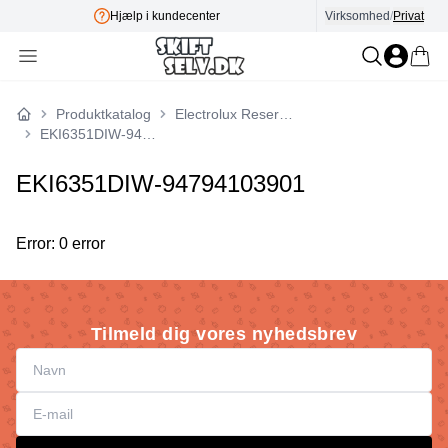
Hjælp i kundecenter
Virksomhed
E-mærket
/
Privat
Produktkatalog
Electrolux Reservedele
Forside
EKI6351DIW-94794103901
EKI6351DIW-94794103901
Error: 0 error
Tilmeld dig vores nyhedsbrev