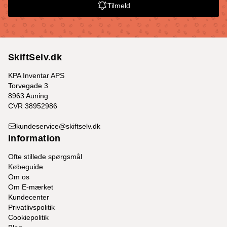
Tilmeld
SkiftSelv.dk
KPA Inventar APS
Torvegade 3
8963 Auning
CVR 38952986
kundeservice@skiftselv.dk
Information
Ofte stillede spørgsmål
Købeguide
Om os
Om E-mærket
Kundecenter
Privatlivspolitik
Cookiepolitik