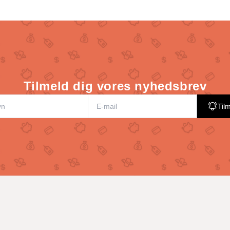
Tilmeld dig vores nyhedsbrev
Til