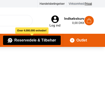
Handelsbetingelser
Virksomhed
/
Privat
Indkøbskurv
0,00 DKK
Log ind
Over 4.000.000 enheder!
Reservedele & Tilbehør
Outlet
Baby Pleje & Sikkerhedsudstyr
Kropssæber & showergels