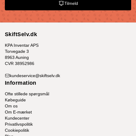
Tilmeld
SkiftSelv.dk
KPA Inventar APS
Torvegade 3
8963 Auning
CVR 38952986
kundeservice@skiftselv.dk
Information
Ofte stillede spørgsmål
Købeguide
Om os
Om E-mærket
Kundecenter
Privatlivspolitik
Cookiepolitik