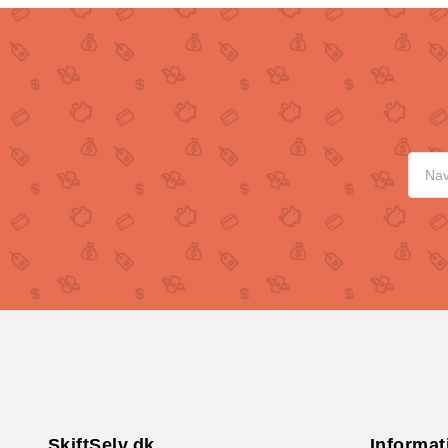
SkiftSelv.dk
Informat