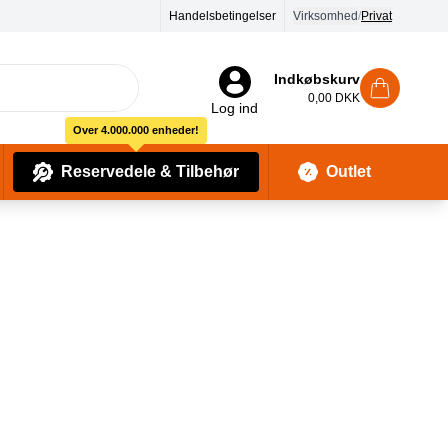
dages returret
Handelsbetingelser
Virksomhed
/
Privat
Indkøbskurv
0,00 DKK
Log ind
Over 4.000.000 enheder!
Reservedele & Tilbehør
Outlet
Baby Pleje & Sikkerhedsudstyr
Kropssæber & showergels