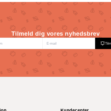
Tilmeld dig vores nyhedsbrev
Til
ion
Kundecenter