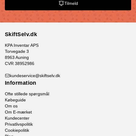
Tilmeld
SkiftSelv.dk
KPA Inventar APS
Torvegade 3
8963 Auning
CVR 38952986
kundeservice@skiftselv.dk
Information
Ofte stillede spørgsmål
Købeguide
Om os
Om E-mærket
Kundecenter
Privatlivspolitik
Cookiepolitik