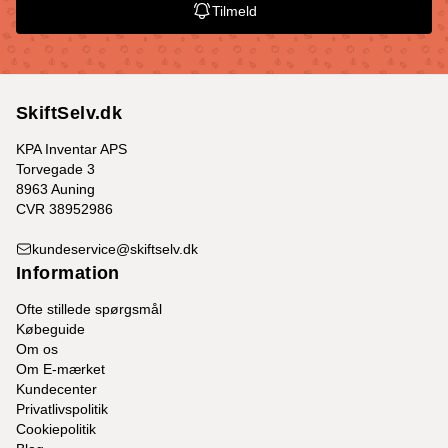
Tilmeld
SkiftSelv.dk
KPA Inventar APS
Torvegade 3
8963 Auning
CVR 38952986
kundeservice@skiftselv.dk
Information
Ofte stillede spørgsmål
Købeguide
Om os
Om E-mærket
Kundecenter
Privatlivspolitik
Cookiepolitik