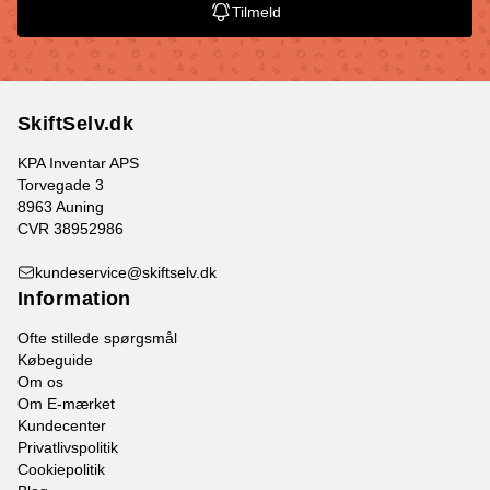
Tilmeld
SkiftSelv.dk
KPA Inventar APS
Torvegade 3
8963 Auning
CVR 38952986
kundeservice@skiftselv.dk
Information
Ofte stillede spørgsmål
Købeguide
Om os
Om E-mærket
Kundecenter
Privatlivspolitik
Cookiepolitik