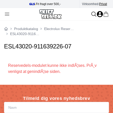
Fri fragt over 500,-
Virksomhed
/
Privat
Produktkatalog
Electrolux Reservedele
Forside
ESL43020-911639226-07
ESL43020-911639226-07
Reservedels-modulet kunne ikke indlÃ¦ses. PrÃ¸v
venligst at genindlÃ¦se siden.
Tilmeld dig vores nyhedsbrev