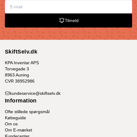
Tilmeld
SkiftSelv.dk
KPA Inventar APS
Torvegade 3
8963 Auning
CVR 38952986
kundeservice@skiftselv.dk
Information
Ofte stillede spørgsmål
Købeguide
Om os
Om E-mærket
Kundecenter