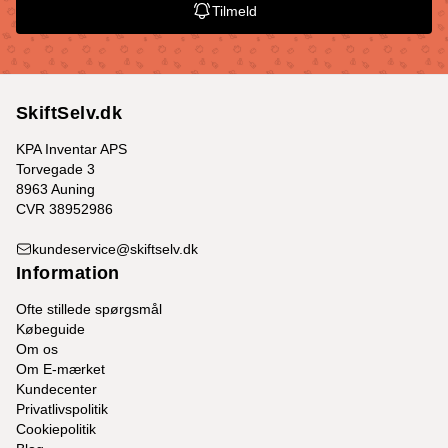
Tilmeld
SkiftSelv.dk
KPA Inventar APS
Torvegade 3
8963 Auning
CVR 38952986
kundeservice@skiftselv.dk
Information
Ofte stillede spørgsmål
Købeguide
Om os
Om E-mærket
Kundecenter
Privatlivspolitik
Cookiepolitik