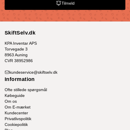
Tilmeld
SkiftSelv.dk
KPA Inventar APS
Torvegade 3
8963 Auning
CVR 38952986
kundeservice@skiftselv.dk
Information
Ofte stillede spørgsmål
Købeguide
Om os
Om E-mærket
Kundecenter
Privatlivspolitik
Cookiepolitik