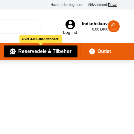
Handelsbetingelser
Virksomhed
/
Privat
Indkøbskurv
0,00 DKK
Log ind
Over 4.000.000 enheder!
Reservedele & Tilbehør
Outlet
Baby Pleje & Sikkerhedsudstyr
Kropssæber & showergels