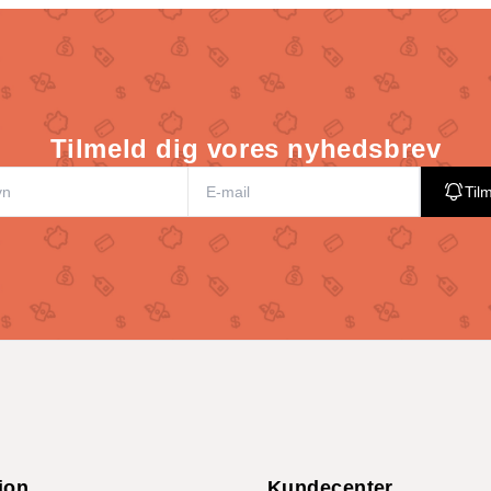
Tilmeld dig vores nyhedsbrev
Til
ion
Kundecenter