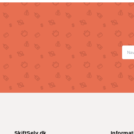
SkiftSelv.dk
Informat