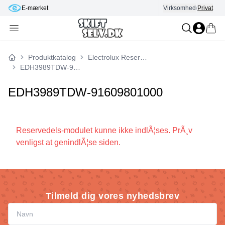
E-mærket
Virksomhed
/
Privat
Produktkatalog
Electrolux Reservedele
Forside
EDH3989TDW-91609801000
EDH3989TDW-91609801000
Reservedels-modulet kunne ikke indlÃ¦ses. PrÃ¸v
venligst at genindlÃ¦se siden.
Tilmeld dig vores nyhedsbrev