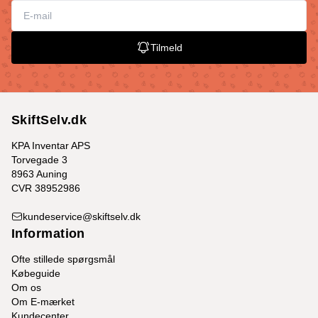
Tilmeld
SkiftSelv.dk
KPA Inventar APS
Torvegade 3
8963 Auning
CVR 38952986
kundeservice@skiftselv.dk
Information
Ofte stillede spørgsmål
Købeguide
Om os
Om E-mærket
Kundecenter