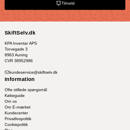
Tilmeld
SkiftSelv.dk
KPA Inventar APS
Torvegade 3
8963 Auning
CVR 38952986
kundeservice@skiftselv.dk
Information
Ofte stillede spørgsmål
Købeguide
Om os
Om E-mærket
Kundecenter
Privatlivspolitik
Cookiepolitik