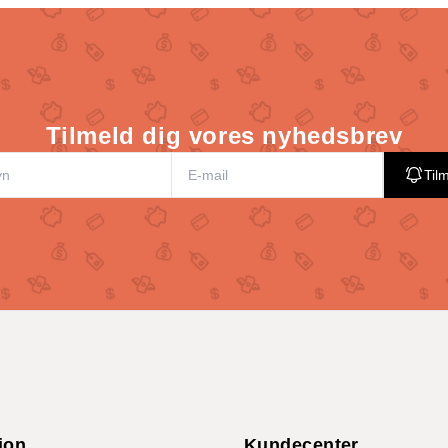
Tilmeld dig vores nyhedsbrev
Til
ion
Kundecenter