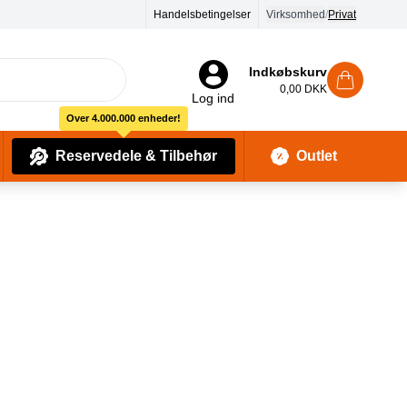
Handelsbetingelser
Virksomhed
/
Privat
Indkøbskurv
0,00 DKK
Log ind
Over 4.000.000 enheder!
Reservedele & Tilbehør
Outlet
Baby Pleje & Sikkerhedsudstyr
Kropssæber & showergels