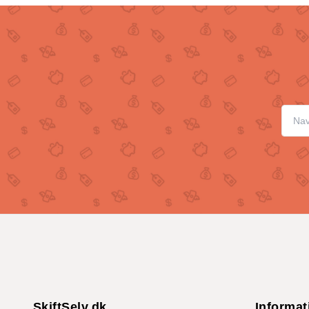
SkiftSelv.dk
Informat