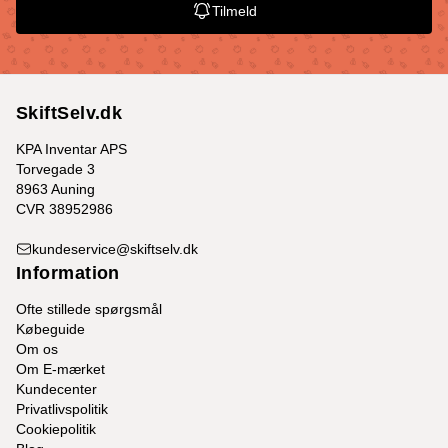
Tilmeld
SkiftSelv.dk
KPA Inventar APS
Torvegade 3
8963 Auning
CVR 38952986
kundeservice@skiftselv.dk
Information
Ofte stillede spørgsmål
Købeguide
Om os
Om E-mærket
Kundecenter
Privatlivspolitik
Cookiepolitik