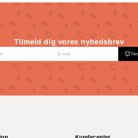
Tilmeld dig vores nyhedsbrev
Til
ion
Kundecenter