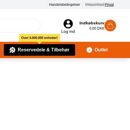
90 dages returret
Handelsbetingelser
Virksomhed
/
Privat
Indkøbskurv
0,00 DKK
Log ind
Over 4.000.000 enheder!
Reservedele & Tilbehør
Outlet
Baby Pleje & Sikkerhedsudstyr
Kropssæber & showergels