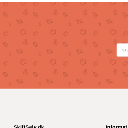
SkiftSelv.dk
Informat