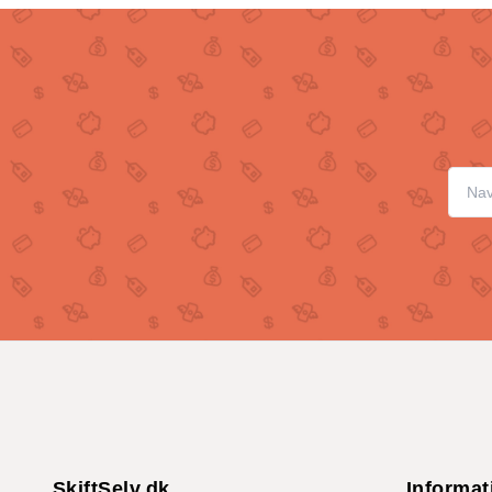
SkiftSelv.dk
Informat