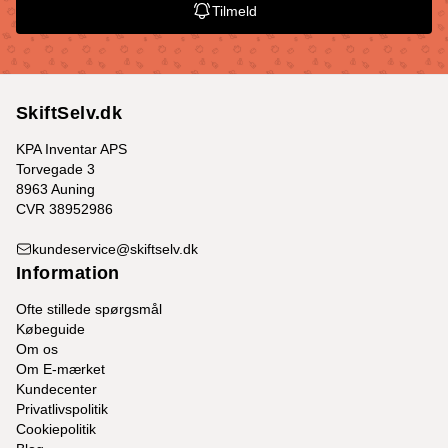
Tilmeld
SkiftSelv.dk
KPA Inventar APS
Torvegade 3
8963 Auning
CVR 38952986
kundeservice@skiftselv.dk
Information
Ofte stillede spørgsmål
Købeguide
Om os
Om E-mærket
Kundecenter
Privatlivspolitik
Cookiepolitik