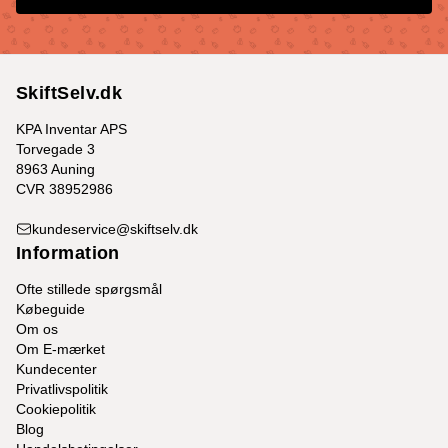
SkiftSelv.dk
KPA Inventar APS
Torvegade 3
8963 Auning
CVR 38952986
kundeservice@skiftselv.dk
Information
Ofte stillede spørgsmål
Købeguide
Om os
Om E-mærket
Kundecenter
Privatlivspolitik
Cookiepolitik
Blog