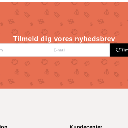
Tilmeld dig vores nyhedsbrev
Til
ion
Kundecenter