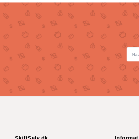
SkiftSelv.dk
Informat