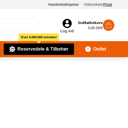
Handelsbetingelser
Virksomhed
/
Privat
Indkøbskurv
0,00 DKK
Log ind
Over 4.000.000 enheder!
Reservedele & Tilbehør
Outlet
Baby Pleje & Sikkerhedsudstyr
Kropssæber & showergels