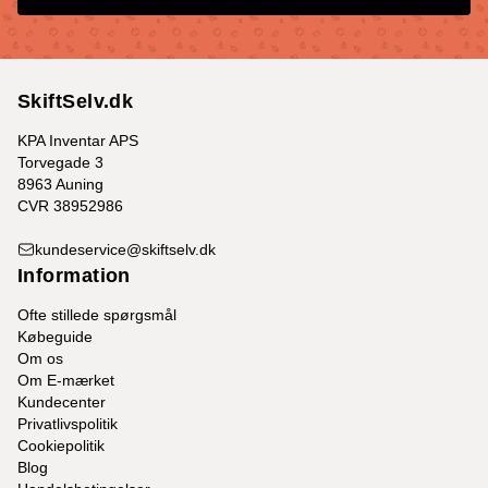
SkiftSelv.dk
KPA Inventar APS
Torvegade 3
8963 Auning
CVR 38952986
kundeservice@skiftselv.dk
Information
Ofte stillede spørgsmål
Købeguide
Om os
Om E-mærket
Kundecenter
Privatlivspolitik
Cookiepolitik
Blog