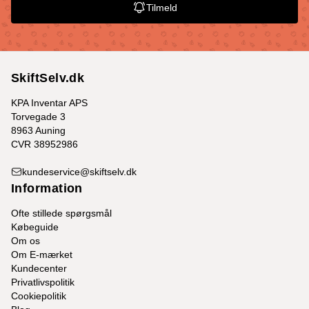
Tilmeld
SkiftSelv.dk
KPA Inventar APS
Torvegade 3
8963 Auning
CVR 38952986
kundeservice@skiftselv.dk
Information
Ofte stillede spørgsmål
Købeguide
Om os
Om E-mærket
Kundecenter
Privatlivspolitik
Cookiepolitik