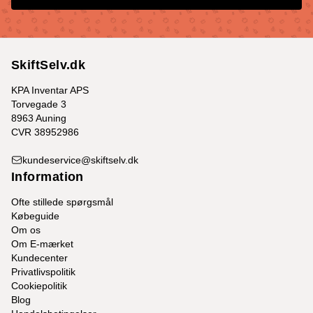
SkiftSelv.dk
KPA Inventar APS
Torvegade 3
8963 Auning
CVR 38952986
kundeservice@skiftselv.dk
Information
Ofte stillede spørgsmål
Købeguide
Om os
Om E-mærket
Kundecenter
Privatlivspolitik
Cookiepolitik
Blog