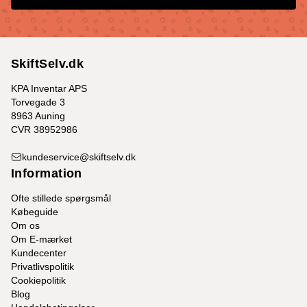
SkiftSelv.dk
KPA Inventar APS
Torvegade 3
8963 Auning
CVR 38952986
kundeservice@skiftselv.dk
Information
Ofte stillede spørgsmål
Købeguide
Om os
Om E-mærket
Kundecenter
Privatlivspolitik
Cookiepolitik
Blog