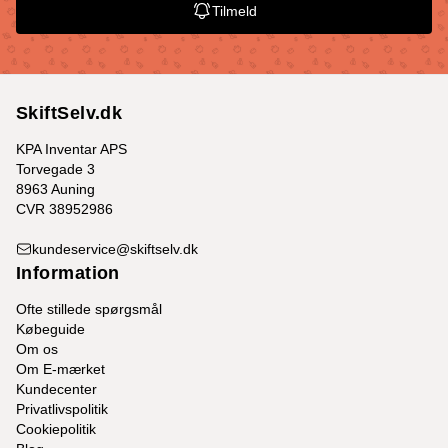
Tilmeld
SkiftSelv.dk
KPA Inventar APS
Torvegade 3
8963 Auning
CVR 38952986
kundeservice@skiftselv.dk
Information
Ofte stillede spørgsmål
Købeguide
Om os
Om E-mærket
Kundecenter
Privatlivspolitik
Cookiepolitik