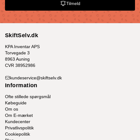
Tilmeld
SkiftSelv.dk
KPA Inventar APS
Torvegade 3
8963 Auning
CVR 38952986
kundeservice@skiftselv.dk
Information
Ofte stillede spørgsmål
Købeguide
Om os
Om E-mærket
Kundecenter
Privatlivspolitik
Cookiepolitik