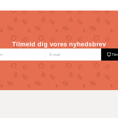
Tilmeld dig vores nyhedsbrev
Til