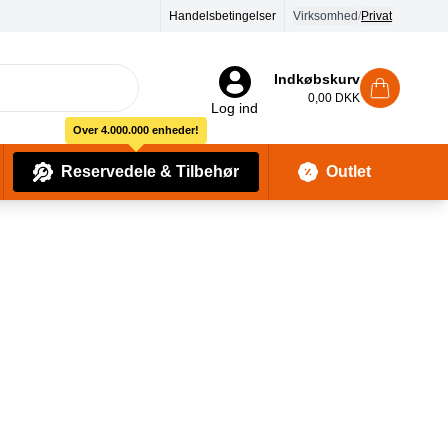
Handelsbetingelser
Virksomhed
/
Privat
Indkøbskurv
0,00 DKK
Log ind
Over 4.000.000 enheder!
Reservedele & Tilbehør
Outlet
Baby Pleje & Sikkerhedsudstyr
Kropssæber & showergels