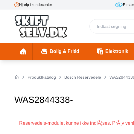
Hjælp i kundecenter
E-mær
Bolig & Fritid
Elektronik
Fester & Begivenheder
Toaster 1 (Skal mappes rigtigt)
Skønhed & Velvære
Insekter/ Skadedyrsbekæmpelse
Insektlamper & myggedræbere
Stimulering & Lystprodukter
El-Bil Ladebo
Filterkander
Helbre
Produktkatalog
Bosch Reservedele
WAS284433
Forside
WAS2844338-
Reservedels-modulet kunne ikke indlÃ¦ses. PrÃ¸v venli