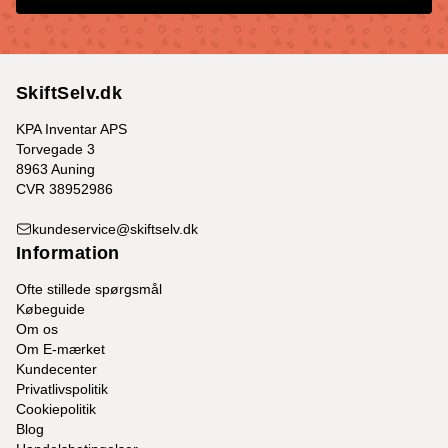
SkiftSelv.dk
KPA Inventar APS
Torvegade 3
8963 Auning
CVR 38952986
kundeservice@skiftselv.dk
Information
Ofte stillede spørgsmål
Købeguide
Om os
Om E-mærket
Kundecenter
Privatlivspolitik
Cookiepolitik
Blog