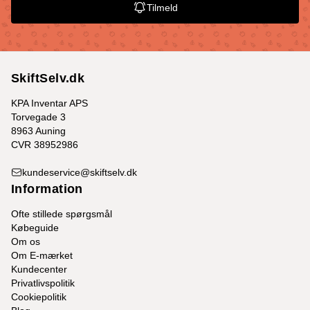
Tilmeld
SkiftSelv.dk
KPA Inventar APS
Torvegade 3
8963 Auning
CVR 38952986
kundeservice@skiftselv.dk
Information
Ofte stillede spørgsmål
Købeguide
Om os
Om E-mærket
Kundecenter
Privatlivspolitik
Cookiepolitik