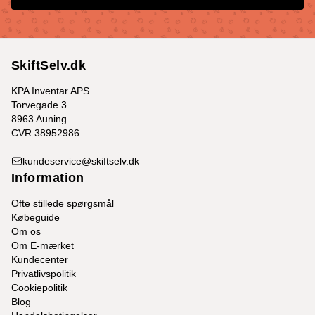
SkiftSelv.dk
KPA Inventar APS
Torvegade 3
8963 Auning
CVR 38952986
kundeservice@skiftselv.dk
Information
Ofte stillede spørgsmål
Købeguide
Om os
Om E-mærket
Kundecenter
Privatlivspolitik
Cookiepolitik
Blog